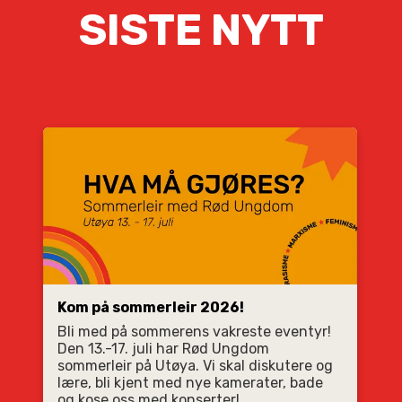
SISTE NYTT
Kom på sommerleir 2026!
Bli med på sommerens vakreste eventyr!
Den 13.-17. juli har Rød Ungdom
sommerleir på Utøya. Vi skal diskutere og
lære, bli kjent med nye kamerater, bade
og kose oss med konserter!