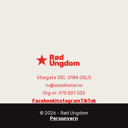
Storgata 33C, 0184 OSLO
ru@sosialisme.no
Org.nr: 975 507 033
Facebook
Instagram
TikTok
©
2026
- Rød Ungdom
Personvern