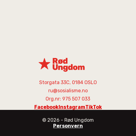
Storgata 33C, 0184 OSLO
ru@sosialisme.no
Org.nr: 975 507 033
Facebook
Instagram
TikTok
©
2026
- Rød Ungdom
Personvern