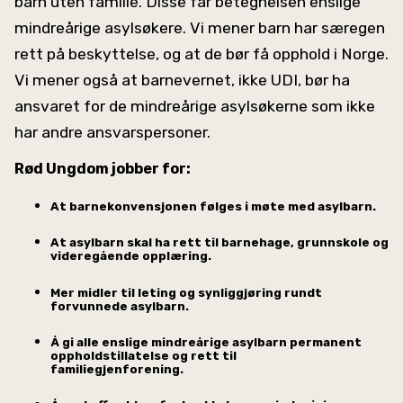
barn uten familie. Disse får betegnelsen enslige
mindreårige asylsøkere. Vi mener barn har særegen
rett på beskyttelse, og at de bør få opphold i Norge.
Vi mener også at barnevernet, ikke UDI, bør ha
ansvaret for de mindreårige asylsøkerne som ikke
har andre ansvarspersoner.
Rød Ungdom jobber for:
At barnekonvensjonen følges i møte med asylbarn.
At asylbarn skal ha rett til barnehage, grunnskole og
videregående opplæring.
Mer midler til leting og synliggjøring rundt
forvunnede asylbarn.
Å gi alle enslige mindreårige asylbarn permanent
oppholdstillatelse og rett til
familiegjenforening.