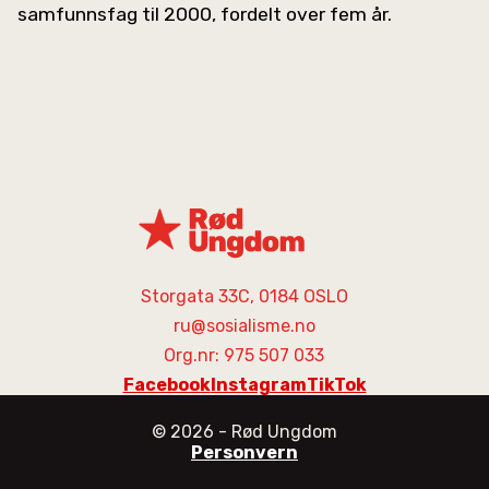
samfunnsfag til 2000, fordelt over fem år.
Storgata 33C, 0184 OSLO
ru@sosialisme.no
Org.nr: 975 507 033
Facebook
Instagram
TikTok
©
2026
- Rød Ungdom
Personvern