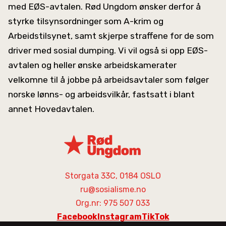
med EØS-avtalen. Rød Ungdom ønsker derfor å
styrke tilsynsordninger som A-krim og
Arbeidstilsynet, samt skjerpe straffene for de som
driver med sosial dumping. Vi vil også si opp EØS-
avtalen og heller ønske arbeidskamerater
velkomne til å jobbe på arbeidsavtaler som følger
norske lønns- og arbeidsvilkår, fastsatt i blant
annet Hovedavtalen.
Storgata 33C, 0184 OSLO
ru@sosialisme.no
Org.nr: 975 507 033
Facebook
Instagram
TikTok