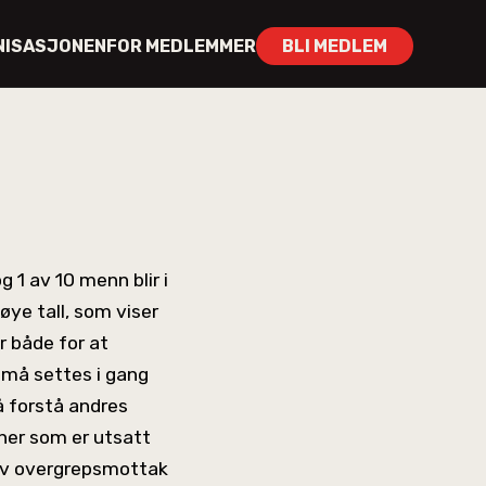
NISASJONEN
FOR MEDLEMMER
BLI MEDLEM
g 1 av 10 menn blir i
øye tall, som viser
 både for at
t må settes i gang
å forstå andres
soner som er utsatt
g av overgrepsmottak