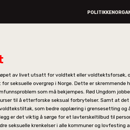
POLITIKKEN
ORGA
t
i løpet av livet utsatt for voldtekt eller voldtektsforsøk, o
tt for seksuelle overgrep i Norge. Dette er skremmende h
samfunnsproblem som må bekjempes. Rød Ungdom jobber
surser til å etterforske seksual forbrytelser. Samt at de
ldtekstiltak, som bedre opplæring i grensesetting og 
illegg er det viktig å sørge for et lavterskeltilbud til per
andre seksuelle krenkelser i alle kommuner og lovfestin